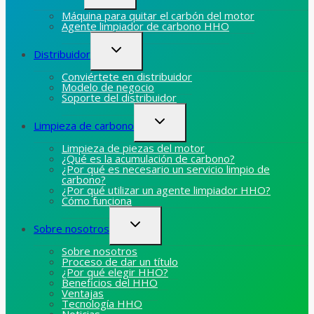
hijo
Máquina para quitar el carbón del motor
Agente limpiador de carbono HHO
Alternar
Distribuidor
menú
hijo
Conviértete en distribuidor
Modelo de negocio
Soporte del distribuidor
Alternar
Limpieza de carbono
menú
hijo
Limpieza de piezas del motor
¿Qué es la acumulación de carbono?
¿Por qué es necesario un servicio limpio de
carbono?
¿Por qué utilizar un agente limpiador HHO?
Cómo funciona
Alternar
Sobre nosotros
menú
hijo
Sobre nosotros
Proceso de dar un título
¿Por qué elegir HHO?
Beneficios del HHO
Ventajas
Tecnología HHO
Noticias