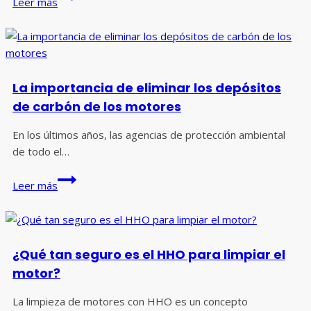
Leer más
confiable
la
máquina
de
eliminación
La importancia de eliminar los depósitos
de
de carbón de los motores
carbono
mediante
En los últimos años, las agencias de protección ambiental
hidrógeno
de todo el…
y
La
oxígeno
Leer más
importancia
para
de
eliminar
eliminar
los
los
depósitos
¿Qué tan seguro es el HHO para limpiar el
depósitos
de
motor?
de
carbono?
carbón
La limpieza de motores con HHO es un concepto