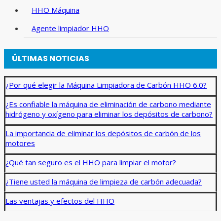
ganan
HHO Máquina
con
Agente limpiador HHO
HHO
ÚLTIMAS NOTICIAS
¿Por qué elegir la Máquina Limpiadora de Carbón HHO 6.0?
¿Es confiable la máquina de eliminación de carbono mediante
hidrógeno y oxígeno para eliminar los depósitos de carbono?
La importancia de eliminar los depósitos de carbón de los
motores
¿Qué tan seguro es el HHO para limpiar el motor?
¿Tiene usted la máquina de limpieza de carbón adecuada?
Las ventajas y efectos del HHO