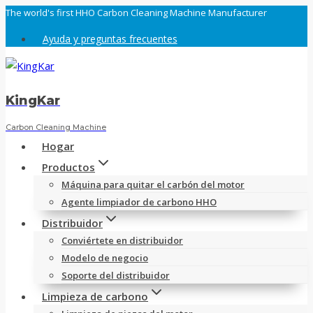
Saltar
The world's first HHO Carbon Cleaning Machine Manufacturer
al
Ayuda y preguntas frecuentes
contenido
KingKar
Carbon Cleaning Machine
Hogar
Productos
Máquina para quitar el carbón del motor
Agente limpiador de carbono HHO
Distribuidor
Conviértete en distribuidor
Modelo de negocio
Soporte del distribuidor
Limpieza de carbono