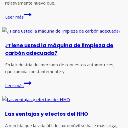
de
relativamente nuevo que…
los
¿Qué
motores
Leer más
tan
seguro
es
el
¿Tiene usted la máquina de limpieza de
HHO
carbón adecuada?
para
limpiar
En la industria del mercado de repuestos automotrices,
el
que cambia constantemente y…
motor?
¿Tiene
Leer más
usted
la
máquina
de
Las ventajas y efectos del HHO
limpieza
de
A medida que la vida útil del automóvil se hace más larga,…