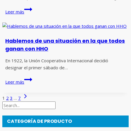
carbón
Las
adecuada?
Leer más
ventajas
y
efectos
del
Hablemos de una situación en la que todos
HHO
ganan con HHO
En 1922, la Unión Cooperativa Internacional decidió
designar el primer sábado de…
Hablemos
Leer más
de
una
Navegación
Siguiente
1
2
3
…
7
situación
página
Buscar
de
en
la
página
que
CATEGORÍA DE PRODUCTO
todos