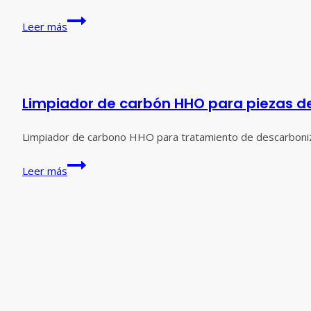
18º
Leer más
aniversario
de
KingKar
Eco-
Limpiador de carbón HHO para piezas d
Technologies
Co.,
Ltd.
Limpiador de carbono HHO para tratamiento de descarboni
Limpiador
Leer más
de
carbón
HHO
para
piezas
del
motor