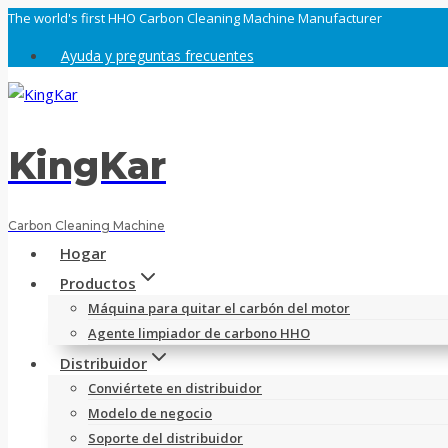
Saltar
The world's first HHO Carbon Cleaning Machine Manufacturer
al
Ayuda y preguntas frecuentes
contenido
KingKar
Carbon Cleaning Machine
Hogar
Productos
Máquina para quitar el carbón del motor
Agente limpiador de carbono HHO
Distribuidor
Conviértete en distribuidor
Modelo de negocio
Soporte del distribuidor